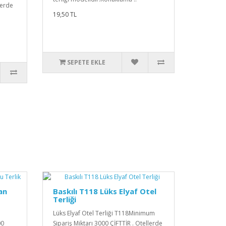
lerde
19,50 TL
SEPETE EKLE
an
Baskılı T118 Lüks Elyaf Otel
Terliği
Lüks Elyaf Otel Terliği T118Minimum
00
Sipariş Miktarı 3000 ÇİFTTİR . Otellerde