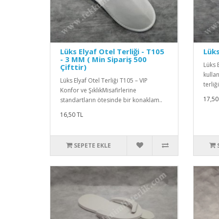
Lüks Elyaf Otel Terliği - T105
Lüks
- 3 MM ( Min Sipariş 500
Lüks 
Çifttir)
kullan
Lüks Elyaf Otel Terliği T105 – VIP
terliğ
Konfor ve ŞıklıkMisafirlerine
17,50
standartların ötesinde bir konaklam..
16,50 TL
SEPETE EKLE