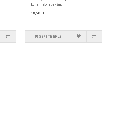
kullanılabilecek&n..
18,50 TL
SEPETE EKLE