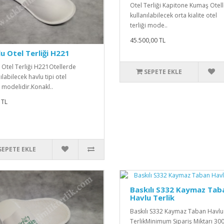
Otel Terliği Kapitone Kumaş Otel
kullanılabilecek orta kialite otel
terliği mode..
45.500,00 TL
u Otel Terliği H221
 Otel Terliği H221Otellerde
SEPETE EKLE
ılabilecek havlu tipi otel
i modelidir.Konakl..
 TL
SEPETE EKLE
Baskılı S332 Kaymaz Tab
Havlu Terlik
Baskılı S332 Kaymaz Taban Havlu
TerlikMinimum Sipariş Miktarı 30