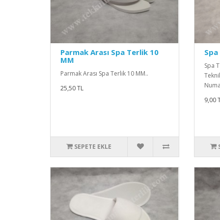
Parmak Arası Spa Terlik 10
Spa 
MM
Spa T
Parmak Arası Spa Terlik 10 MM..
Tekni
Numar
25,50 TL
9,00 
SEPETE EKLE