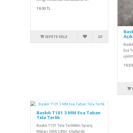
19,00 TL
Bask
Açık
SEPETE EKLE
Baskı
Eva T
işletm
19,50
Baskılı T101 3 MM Eva Taban
Tela Terlik
Baskılı T101 Tela TerlikMin Sipariş
Miktarı 3000 Çifttir. Otellerde