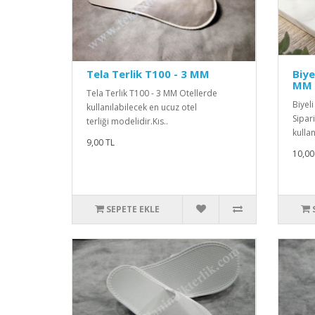
Tela Terlik T100 - 3 MM
Biye
MM
Tela Terlik T100 - 3 MM Otellerde
Biyel
kullanılabilecek en ucuz otel
Sipar
terliği modelidir.Kıs..
kullan
9,00 TL
10,00
SEPETE EKLE