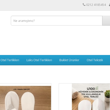
0212 4185454
Otel Terlikleri
Lüks Otel Terlikleri
Buklet Ürünler
Otel Tekstili