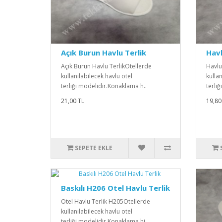
Açık Burun Havlu Terlik
Havl
Açık Burun Havlu TerlikOtellerde
Havlu
kullanılabilecek havlu otel
kullan
terliği modelidir.Konaklama h..
terliğ
21,00 TL
19,80
SEPETE EKLE
Baskılı H206 Otel Havlu Terlik
Otel Havlu Terlik H205Otellerde
kullanılabilecek havlu otel
terliği modelidir.Konaklama hi..