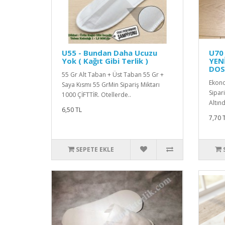
U55 - Bundan Daha Ucuzu
U70 
Yok ( Kağıt Gibi Terlik )
YEN
DOS
55 Gr Alt Taban + Üst Taban 55 Gr +
Ekono
Saya Kısmı 55 GrMin Sipariş Miktarı
Sipar
1000 ÇİFTTİR. Otellerde..
Altın
6,50 TL
7,70 
SEPETE EKLE