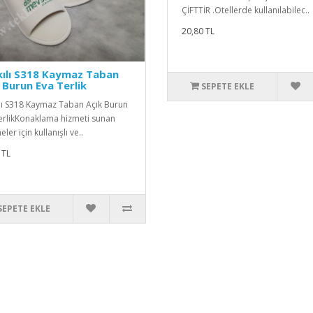
ÇİFTTİR .Otellerde kullanılabilec..
20,80 TL
ılı S318 Kaymaz Taban
 Burun Eva Terlik
SEPETE EKLE
lı S318 Kaymaz Taban Açık Burun
erlikKonaklama hizmeti sunan
eler için kullanışlı ve..
 TL
SEPETE EKLE