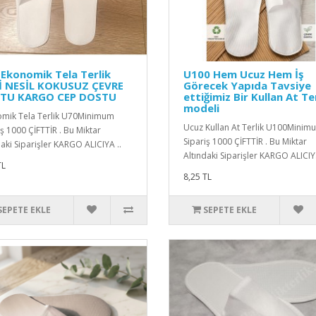
Ekonomik Tela Terlik
U100 Hem Ucuz Hem İş
İ NESİL KOKUSUZ ÇEVRE
Görecek Yapıda Tavsiye
TU KARGO CEP DOSTU
ettiğimiz Bir Kullan At Te
modeli
mik Tela Terlik U70Minimum
Ucuz Kullan At Terlik U100Minim
iş 1000 ÇİFTTİR . Bu Miktar
Sipariş 1000 ÇİFTTİR . Bu Miktar
daki Siparişler KARGO ALICIYA ..
Altındaki Siparişler KARGO ALICIY.
TL
8,25 TL
SEPETE EKLE
SEPETE EKLE