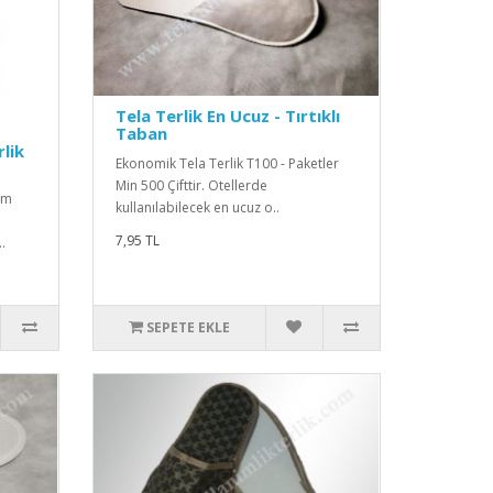
Tela Terlik En Ucuz - Tırtıklı
Taban
rlik
Ekonomik Tela Terlik T100 - Paketler
Min 500 Çifttir. Otellerde
um
kullanılabilecek en ucuz o..
7,95 TL
.
SEPETE EKLE