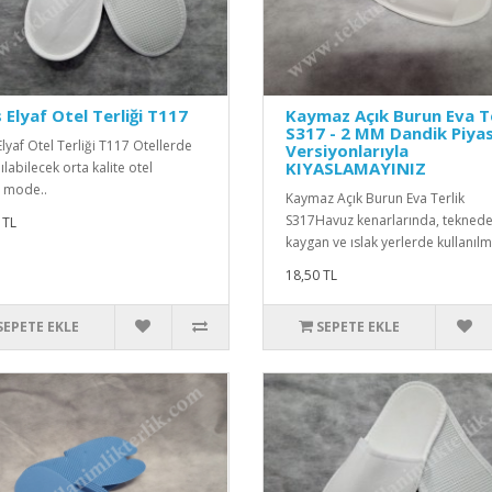
 Elyaf Otel Terliği T117
Kaymaz Açık Burun Eva Te
S317 - 2 MM Dandik Piya
Elyaf Otel Terliği T117 Otellerde
Versiyonlarıyla
KIYASLAMAYINIZ
ılabilecek orta kalite otel
i mode..
Kaymaz Açık Burun Eva Terlik
S317Havuz kenarlarında, teknede
 TL
kaygan ve ıslak yerlerde kullanılma
18,50 TL
SEPETE EKLE
SEPETE EKLE