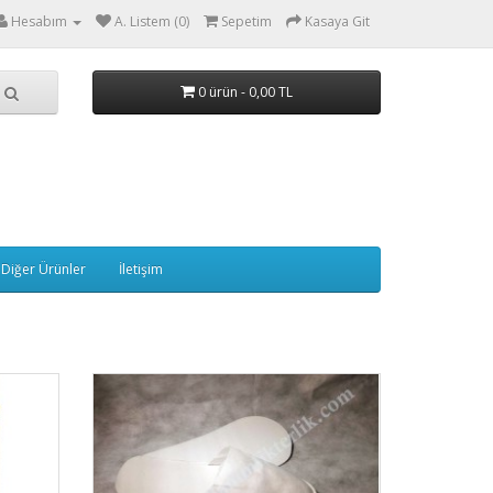
Hesabım
A. Listem (0)
Sepetim
Kasaya Git
0 ürün - 0,00 TL
Diğer Ürünler
İletişim