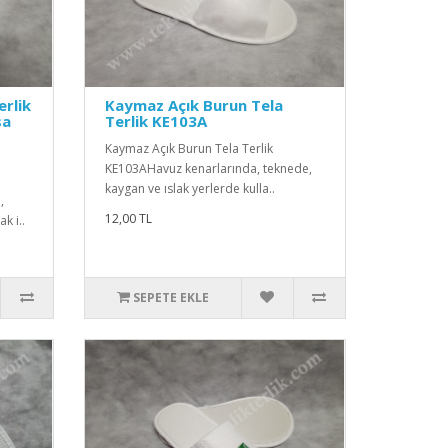
rlik
Kaymaz Açık Burun Tela
sa
Terlik KE103A
Kaymaz Açık Burun Tela Terlik
KE103AHavuz kenarlarında, teknede,
kaygan ve ıslak yerlerde kulla..
,
12,00 TL
k i..
SEPETE EKLE