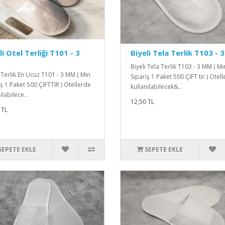
li Otel Terliği T101 - 3
Biyeli Tela Terlik T103 -
Biyeli Tela Terlik T103 - 3 MM ( Mi
i Terlik En Ucuz T101 - 3 MM ( Min
Sipariş 1 Paket 500 ÇİFT tir ) Otel
iş 1 Paket 500 ÇİFTTİR ) Otellerde
kullanılabilecek&..
ılabilece..
12,50 TL
 TL
SEPETE EKLE
SEPETE EKLE