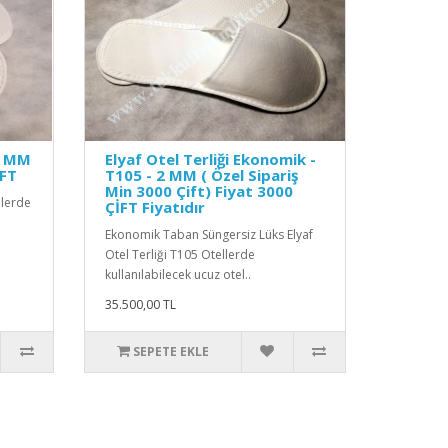
 2 MM
Elyaf Otel Terliği Ekonomik -
İFT
T105 - 2 MM ( Özel Sipariş
Min 3000 Çift) Fiyat 3000
llerde
ÇİFT Fiyatıdır
Ekonomik Taban Süngersiz Lüks Elyaf
Otel Terliği T105 Otellerde
kullanılabilecek ucuz otel..
35.500,00 TL
SEPETE EKLE