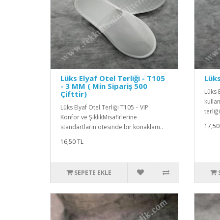
Lüks Elyaf Otel Terliği - T105
Lüks
- 3 MM ( Min Sipariş 500
Lüks 
Çifttir)
kullan
Lüks Elyaf Otel Terliği T105 – VIP
terliğ
Konfor ve ŞıklıkMisafirlerine
17,50
standartların ötesinde bir konaklam..
16,50 TL
SEPETE EKLE