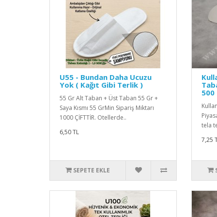
U55 - Bundan Daha Ucuzu
Kull
Yok ( Kağıt Gibi Terlik )
Taba
500 
55 Gr Alt Taban + Üst Taban 55 Gr +
Kulla
Saya Kısmı 55 GrMin Sipariş Miktarı
Piyas
1000 ÇİFTTİR. Otellerde..
tela t
6,50 TL
7,25 
SEPETE EKLE