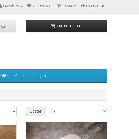
Hesabım
A. Listem (0)
Sepetim
Kasaya Git
0 ürün - 0,00 TL
Diğer Ürünler
İletişim
Göster: