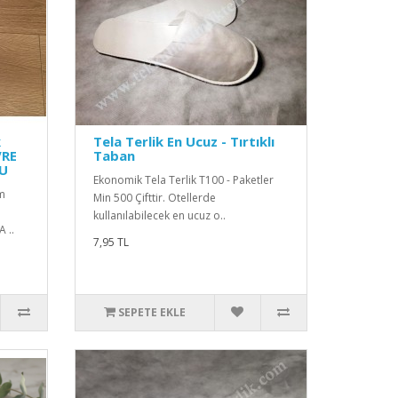
k
Tela Terlik En Ucuz - Tırtıklı
VRE
Taban
U
Ekonomik Tela Terlik T100 - Paketler
m
Min 500 Çifttir. Otellerde
kullanılabilecek en ucuz o..
 ..
7,95 TL
SEPETE EKLE