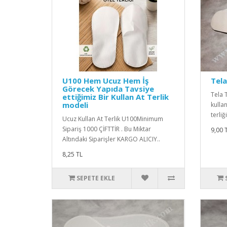
U100 Hem Ucuz Hem İş
Tela
Görecek Yapıda Tavsiye
Tela 
ettiğimiz Bir Kullan At Terlik
modeli
kullan
terliğ
Ucuz Kullan At Terlik U100Minimum
Sipariş 1000 ÇİFTTİR . Bu Miktar
9,00 
Altındaki Siparişler KARGO ALICIY..
8,25 TL
SEPETE EKLE