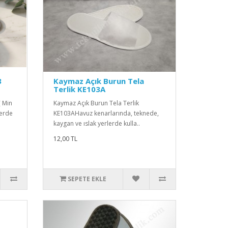
3
Kaymaz Açık Burun Tela
Terlik KE103A
( Min
Kaymaz Açık Burun Tela Terlik
lerde
KE103AHavuz kenarlarında, teknede,
kaygan ve ıslak yerlerde kulla..
12,00 TL
SEPETE EKLE