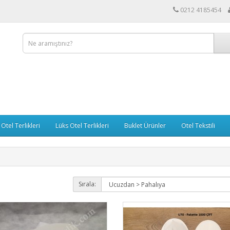
0212 4185454
Otel Terlikleri
Lüks Otel Terlikleri
Buklet Ürünler
Otel Tekstili
Sırala: