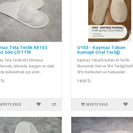
az Tela Terlik KE103
U103 - Kaymaz Taban
t 500 ÇİFTTİR
Kumaşlı Otel Terliği
z Tela Terlik KE103Havuz
Kaymaz Tabanlı Kullan At Terlik -
larında, teknede, kaygan ve ıslak
Ekonomik Otel ve SPA TerliğiOtell
de kullanılmak için üreti..
SPA merkezleri ve hastaneler ..
 TL
14,50 TL
SEPETE EKLE
SEPETE EKLE