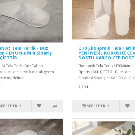
an At Tela Terlik - Düz
U70 Ekonomik Tela Terli
n / En Ucuz Min Sipariş
YENİ NESİL KOKUSUZ ÇE
ÇİFTTİR
DOSTU KARGO CEP DOST
n At Tela Terlik Düz Taban--
Ekonomik Tela Terlik U70Minimu
ada ucuz tela terlik olarak geçen
Sipariş 1000 ÇİFTTİR . Bu Miktar
erlik modelidir...
Altındaki Siparişler KARGO ALICIYA
TL
7,70 TL
SEPETE EKLE
SEPETE EKLE