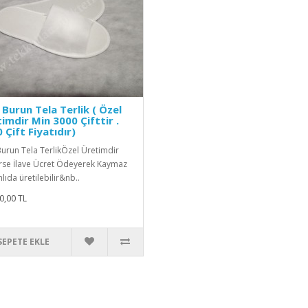
 Burun Tela Terlik ( Özel
imdir Min 3000 Çifttir .
 Çift Fiyatıdır)
Burun Tela TerlikÖzel Üretimdir
irse İlave Ücret Ödeyerek Kaymaz
lıda üretilebilir&nb..
0,00 TL
SEPETE EKLE