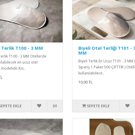
 Terlik T100 - 3 MM
Biyeli Otel Terliği T101 - 
MM
Terlik T100 - 3 MM Otellerde
Biyeli Terlik En Ucuz T101 - 3 MM 
ılabilecek en ucuz otel
Sipariş 1 Paket 500 ÇİFTTİR ) Otel
i modelidir.Kıs..
kullanılabilece..
TL
10,00 TL
SEPETE EKLE
SEPETE EKLE