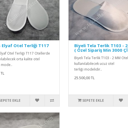
 Elyaf Otel Terliği T117
Biyeli Tela Terlik T103 -
( Özel Sipariş Min 3000 Ç
Elyaf Otel Terliği T117 Otellerde
Biyeli Tela Terlik T103 - 2 MM Ote
ılabilecek orta kalite otel
kullanılabilecek ucuz otel
i mode..
terliği modelidir..
 TL
25.500,00 TL
SEPETE EKLE
SEPETE EKLE