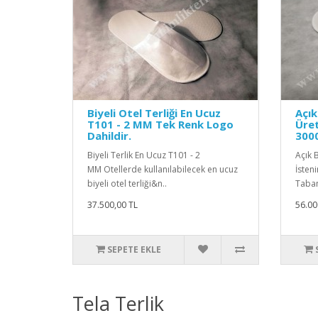
Biyeli Otel Terliği En Ucuz
Açık
T101 - 2 MM Tek Renk Logo
Üret
Dahildir.
3000
Biyeli Terlik En Ucuz T101 - 2
Açık 
MM Otellerde kullanılabilecek en ucuz
İsten
biyeli otel terliği&n..
Taban
37.500,00 TL
56.00
SEPETE EKLE
Tela Terlik