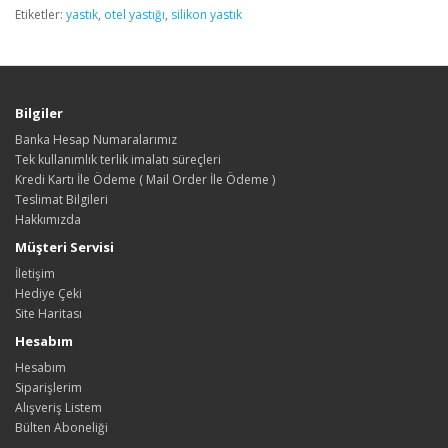
Etiketler:
yastık
,
otel yastığı
,
silikon yastık
Bilgiler
Banka Hesap Numaralarımız
Tek kullanımlık terlik imalatı süreçleri
Kredi Kartı İle Ödeme ( Mail Order İle Ödeme )
Teslimat Bilgileri
Hakkımızda
Müşteri Servisi
İletişim
Hediye Çeki
Site Haritası
Hesabım
Hesabım
Siparişlerim
Alışveriş Listem
Bülten Aboneliği